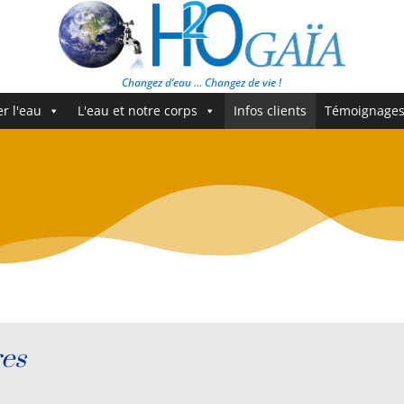
Changez d’eau … Changez de vie !
er l'eau
L'eau et notre corps
Infos clients
Témoignage
res