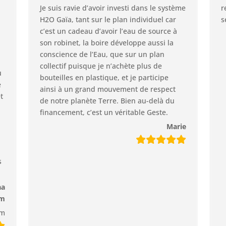
Je suis ravie d’avoir investi dans le système
r
H2O Gaïa, tant sur le plan individuel car
s
c’est un cadeau d’avoir l’eau de source à
son robinet, la boire développe aussi la
conscience de l’Eau, que sur un plan
collectif puisque je n’achète plus de
u
bouteilles en plastique, et je participe
e
ainsi à un grand mouvement de respect
t
de notre planète Terre. Bien au-delà du
financement, c’est un véritable Geste.
Marie
s
aa
om
om