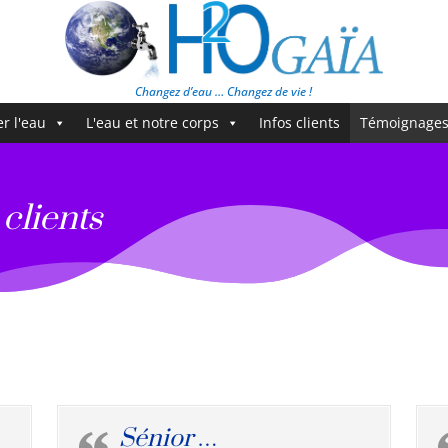
Changez d’eau … Changez de vie !
er l'eau
L'eau et notre corps
Infos clients
Témoignage
clients
Sénior …