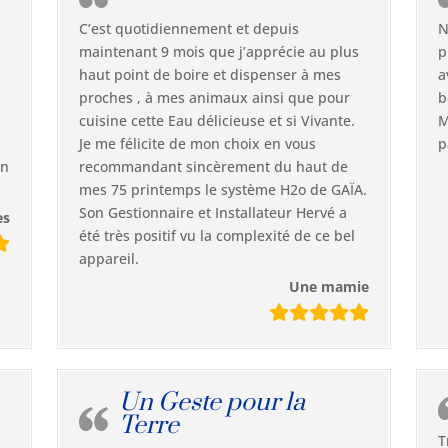
C’est quotidiennement et depuis
N
maintenant 9 mois que j’apprécie au plus
p
i
haut point de boire et dispenser à mes
a
proches , à mes animaux ainsi que pour
b
cuisine cette Eau délicieuse et si Vivante.
M
Je me félicite de mon choix en vous
p
en
recommandant sincèrement du haut de
mes 75 printemps le système H2o de GAÏA.
Son Gestionnaire et Installateur Hervé a
es
été très positif vu la complexité de ce bel
appareil.
Une mamie
Un Geste pour la
Terre
T