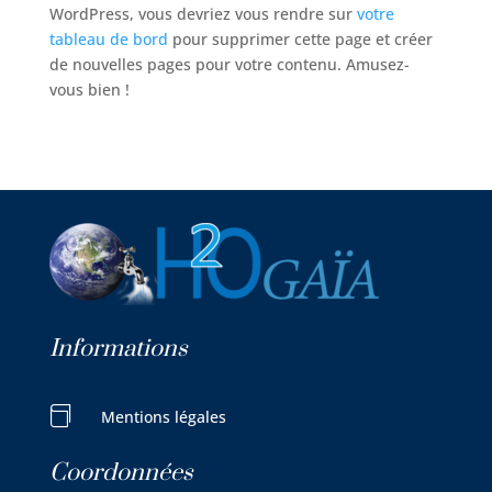
WordPress, vous devriez vous rendre sur
votre
tableau de bord
pour supprimer cette page et créer
de nouvelles pages pour votre contenu. Amusez-
vous bien !
Informations

Mentions légales
Coordonnées